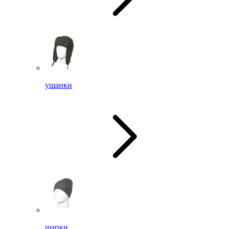
ушанки
шапки