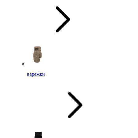
варежки