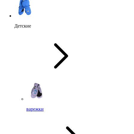
Детские
варежки