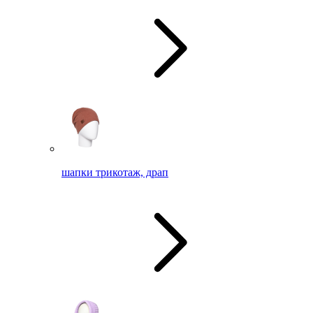
шапки трикотаж, драп