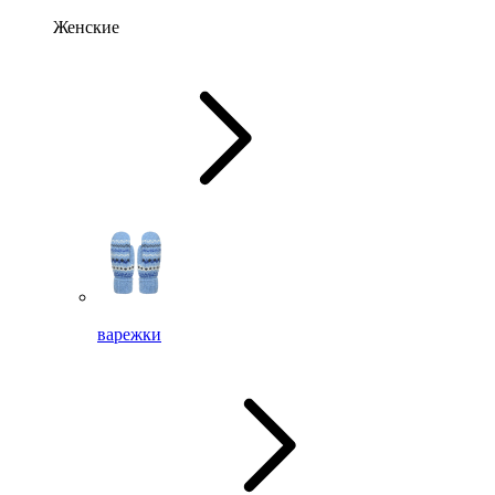
Женские
варежки