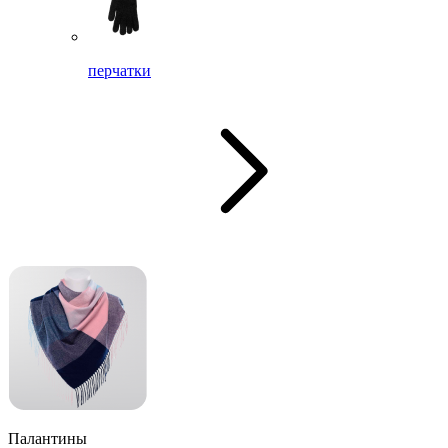
перчатки
Палантины