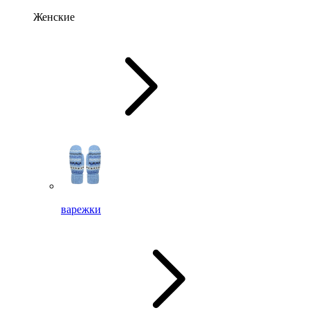
Женские
варежки