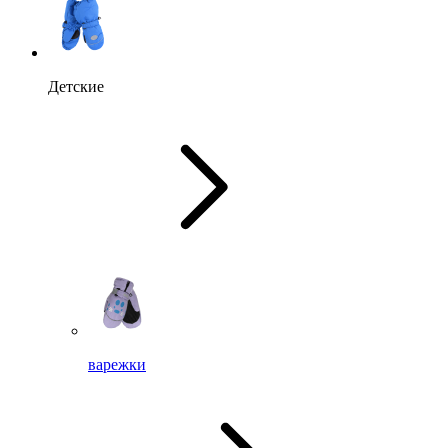
Детские
варежки