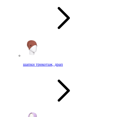
шапки трикотаж, драп