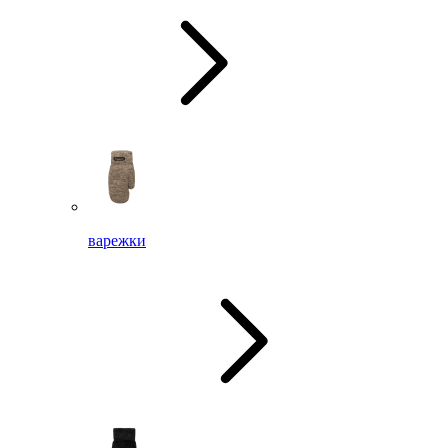
варежки