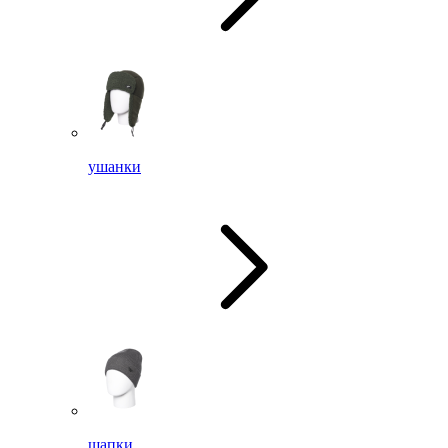
ушанки
шапки