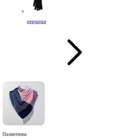
перчатки
Палантины