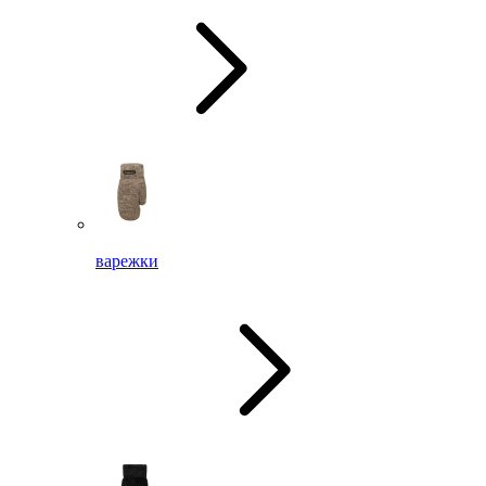
варежки