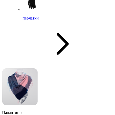
перчатки
Палантины