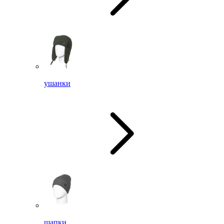
ушанки
шапки