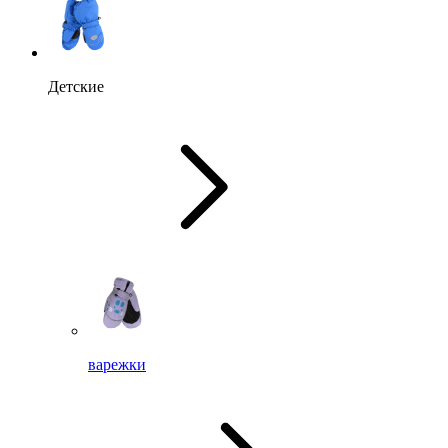
Детские
варежки