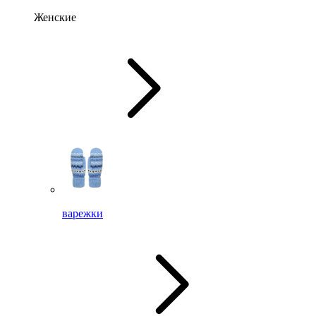
Женские
варежки