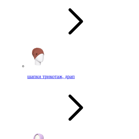
шапки трикотаж, драп