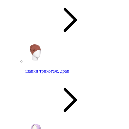
шапки трикотаж, драп