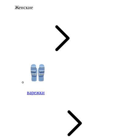
Женские
варежки