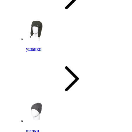
ушанки
шапки