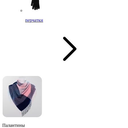
перчатки
Палантины