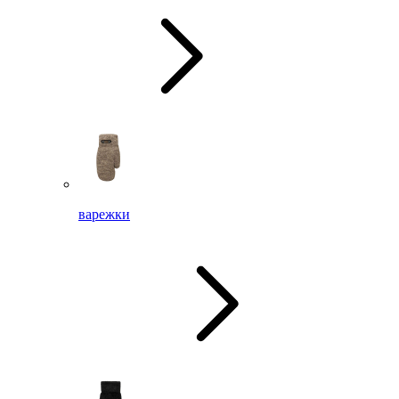
варежки