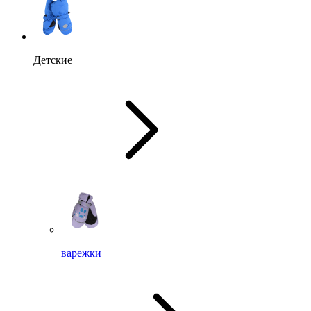
Детские
варежки