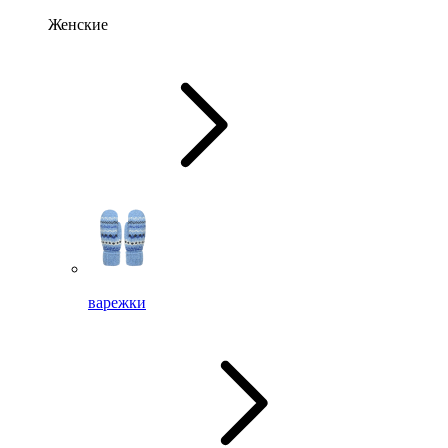
Женские
варежки