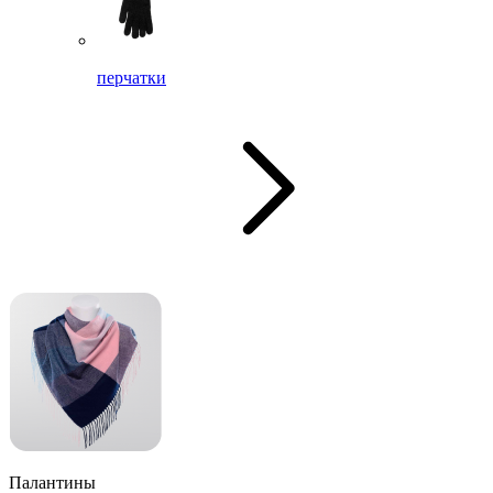
перчатки
Палантины