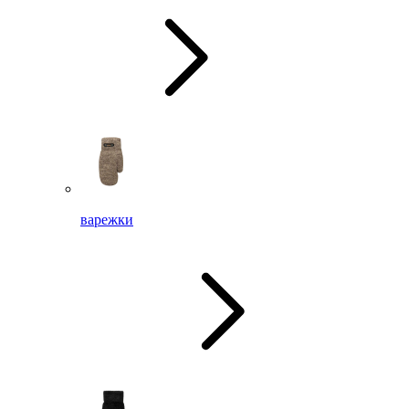
варежки