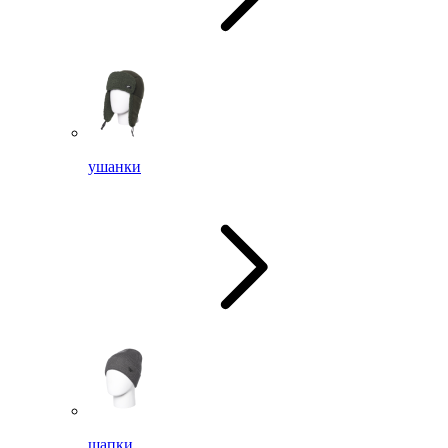
ушанки
шапки