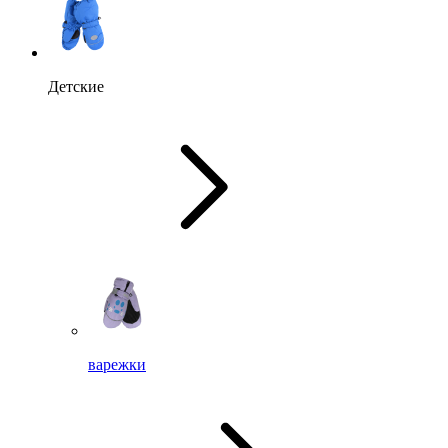
Детские
варежки