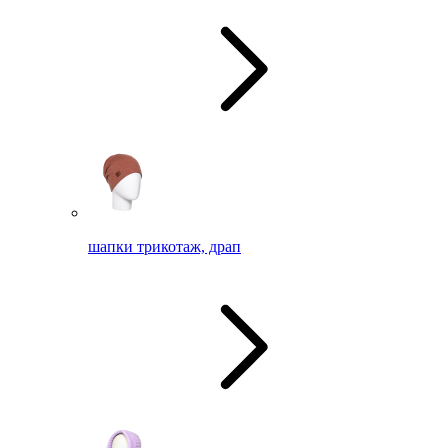
шапки трикотаж, драп