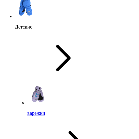
Детские
варежки