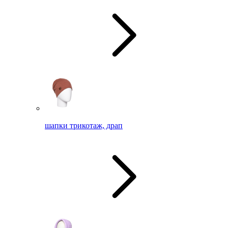
шапки трикотаж, драп