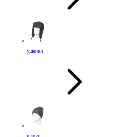
ушанки
шапки