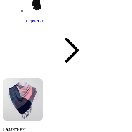
перчатки
Палантины