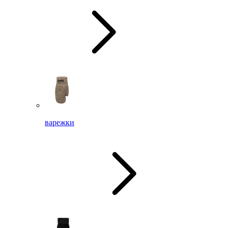
варежки