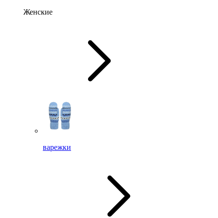
Женские
варежки