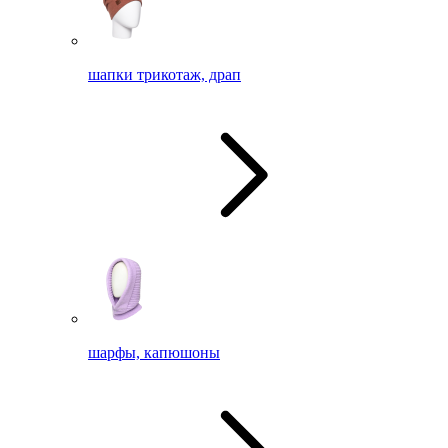
шапки трикотаж, драп
шарфы, капюшоны