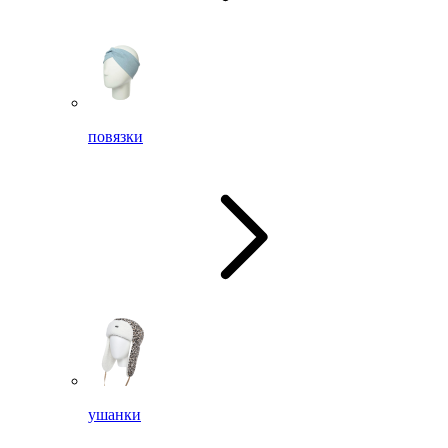
повязки
ушанки