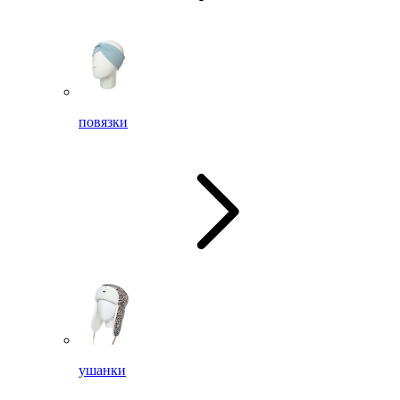
повязки
ушанки