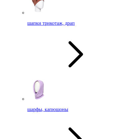
шапки трикотаж, драп
шарфы, капюшоны