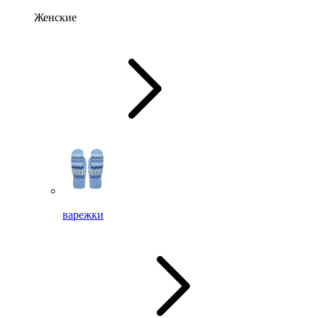
Женские
варежки