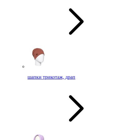
шапки трикотаж, драп