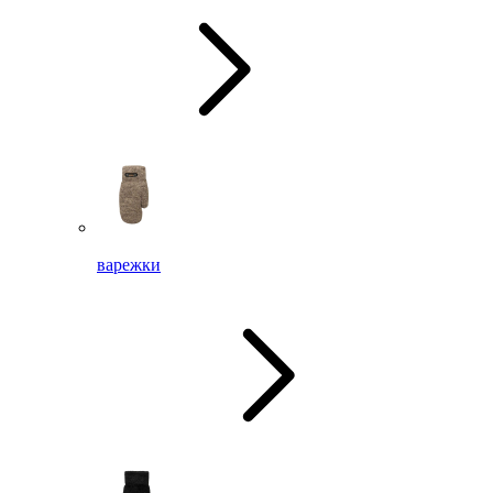
варежки