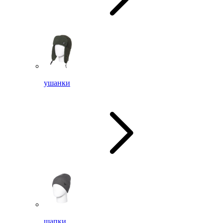
ушанки
шапки