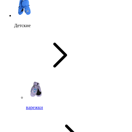
Детские
варежки