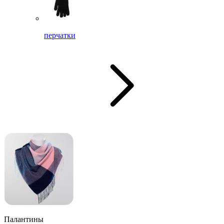
перчатки
Палантины