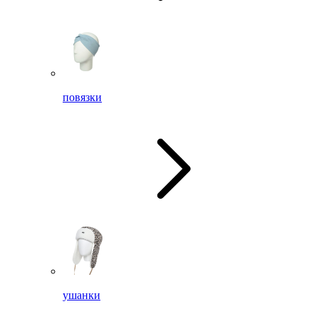
повязки
ушанки