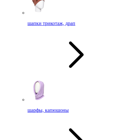
шапки трикотаж, драп
шарфы, капюшоны