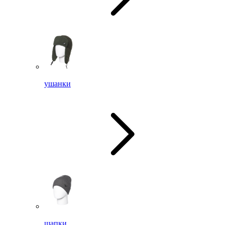
ушанки
шапки