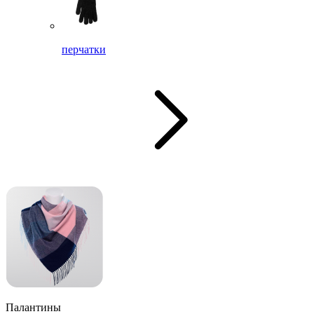
перчатки
Палантины