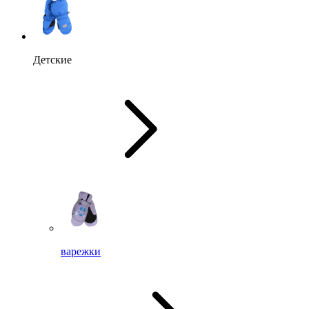
Детские
варежки