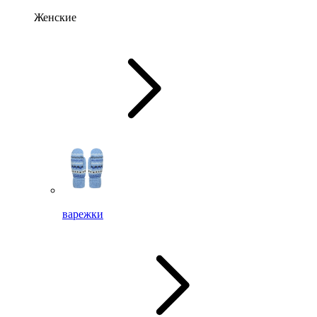
Женские
варежки