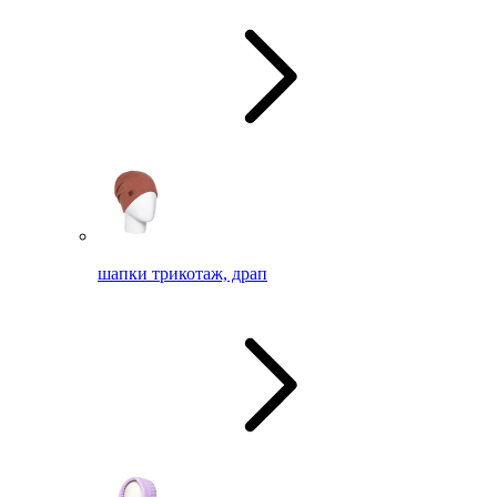
шапки трикотаж, драп