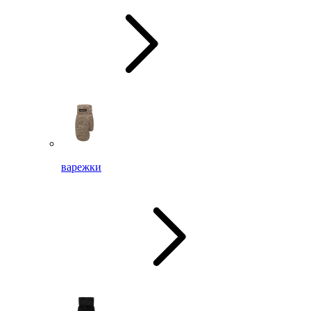
варежки