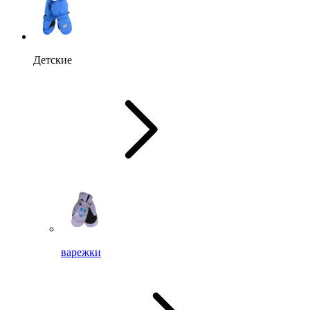
Детские
варежки