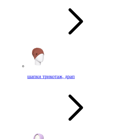
шапки трикотаж, драп