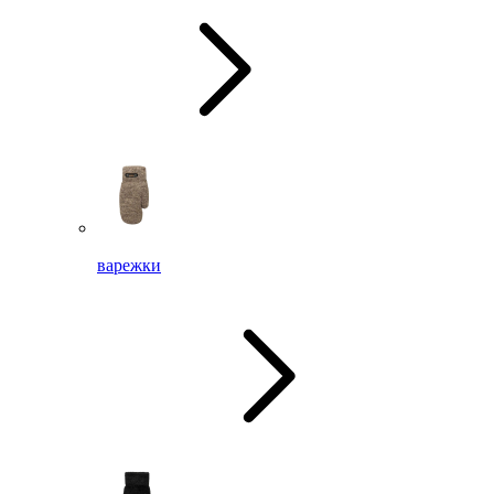
варежки