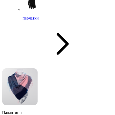
перчатки
Палантины