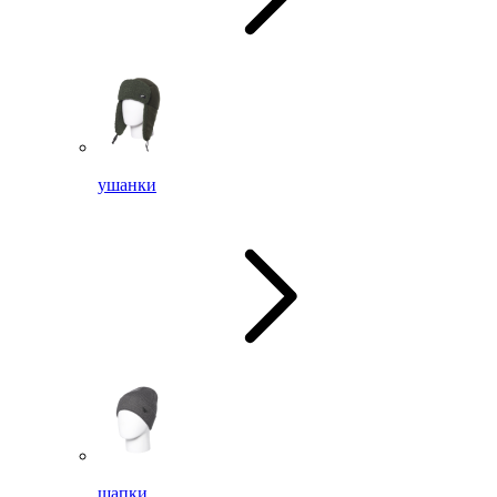
ушанки
шапки