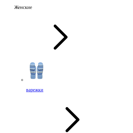
Женские
варежки