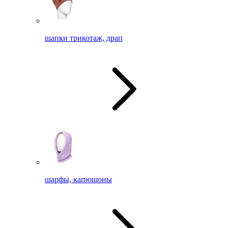
шапки трикотаж, драп
шарфы, капюшоны