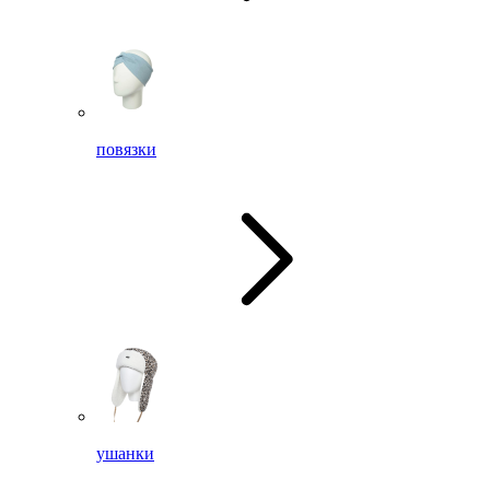
повязки
ушанки