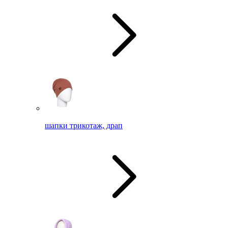
шапки трикотаж, драп