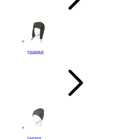
ушанки
шапки