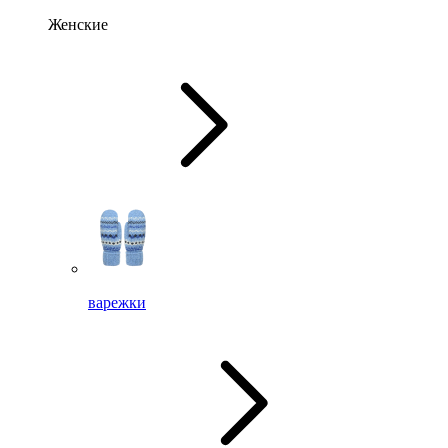
Женские
варежки