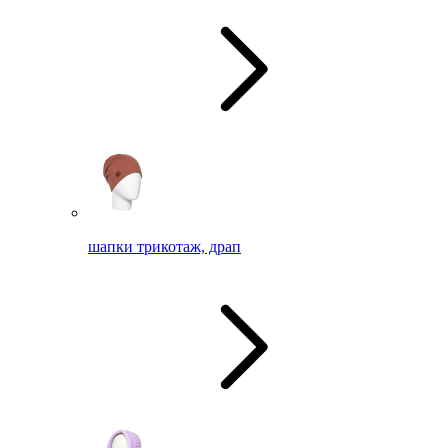
шапки трикотаж, драп