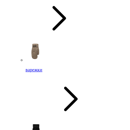
варежки