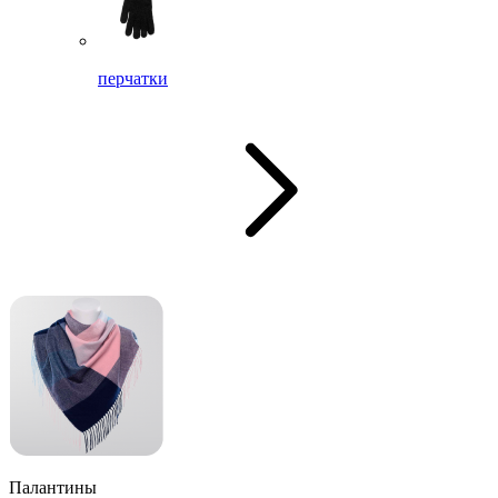
перчатки
Палантины