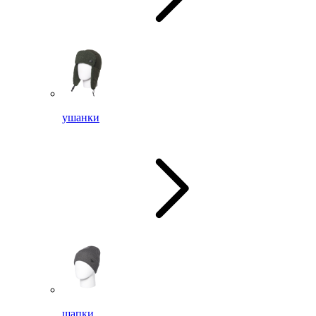
ушанки
шапки