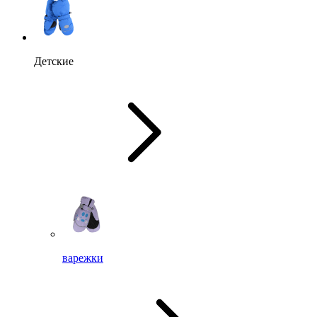
Детские
варежки