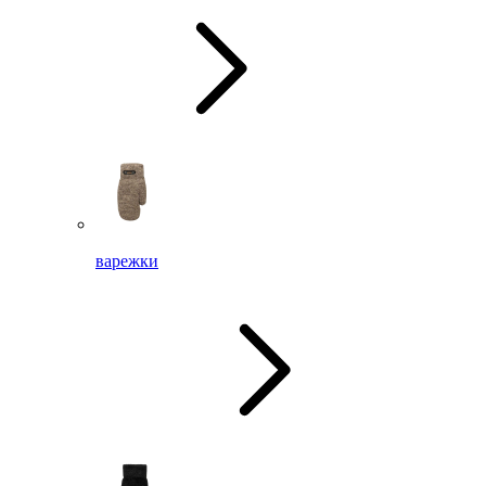
варежки