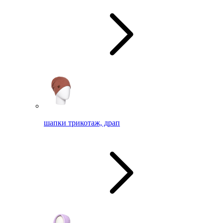
шапки трикотаж, драп