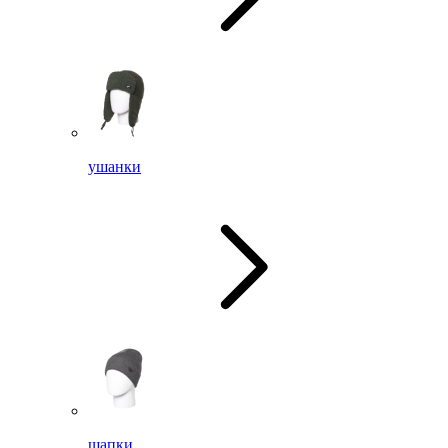
ушанки
шапки