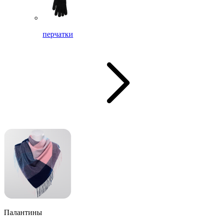
перчатки
Палантины