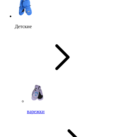
Детские
варежки