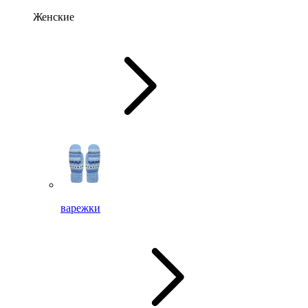
Женские
варежки