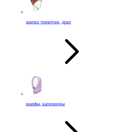
шапки трикотаж, драп
шарфы, капюшоны