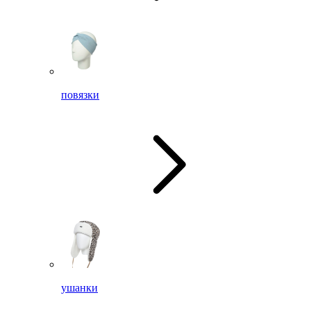
повязки
ушанки