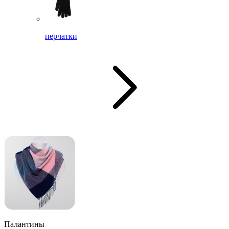
перчатки
Палантины