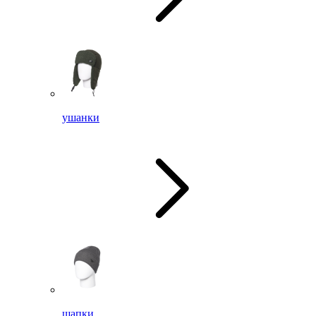
ушанки
шапки