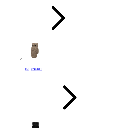
варежки