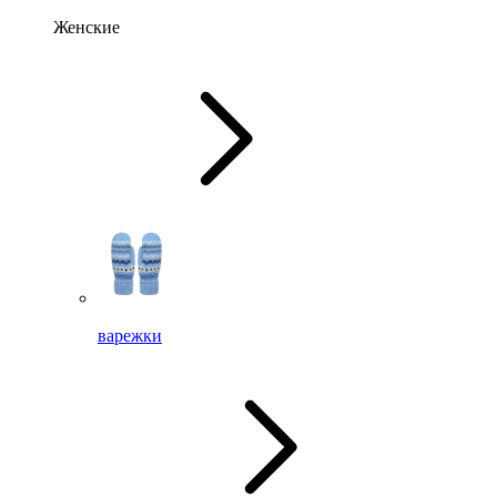
Женские
варежки