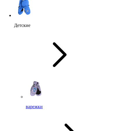
Детские
варежки