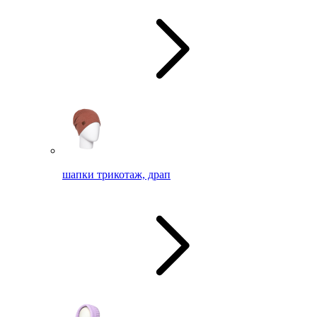
шапки трикотаж, драп