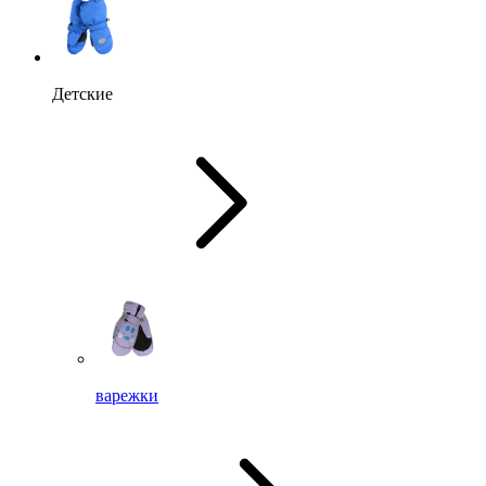
Детские
варежки