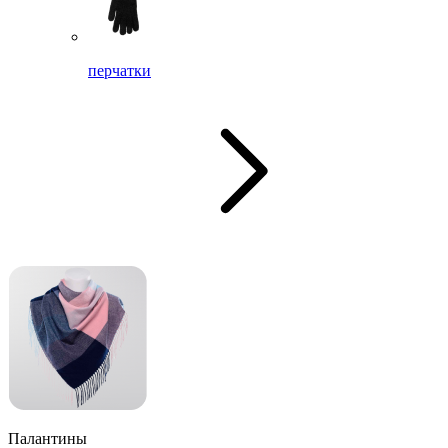
перчатки
Палантины