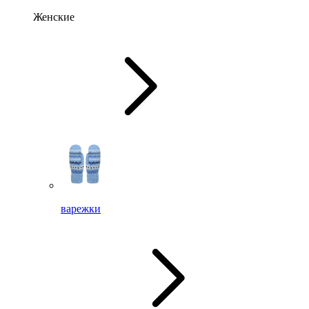
Женские
варежки