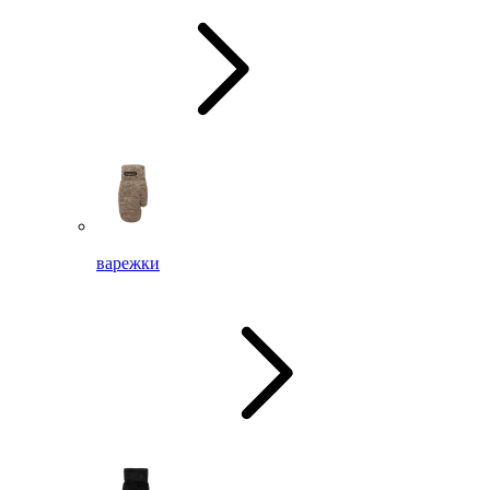
варежки