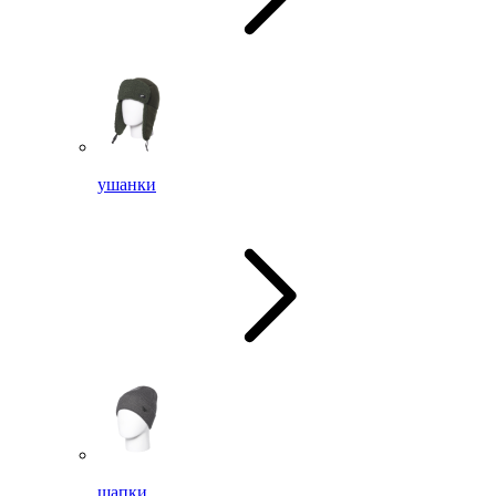
ушанки
шапки