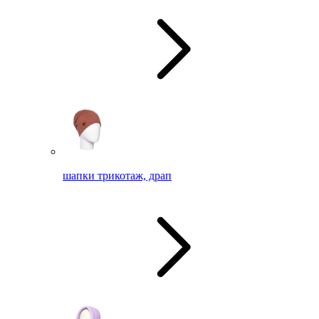
шапки трикотаж, драп