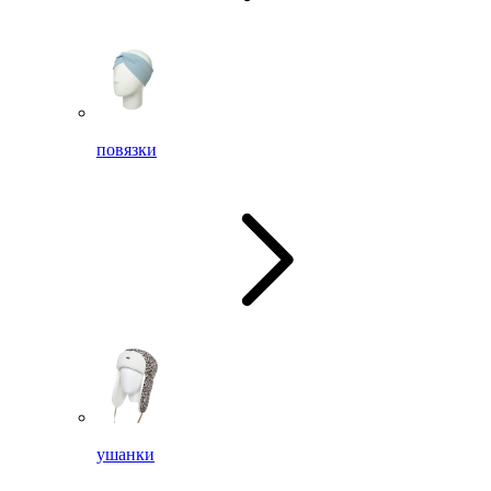
повязки
ушанки