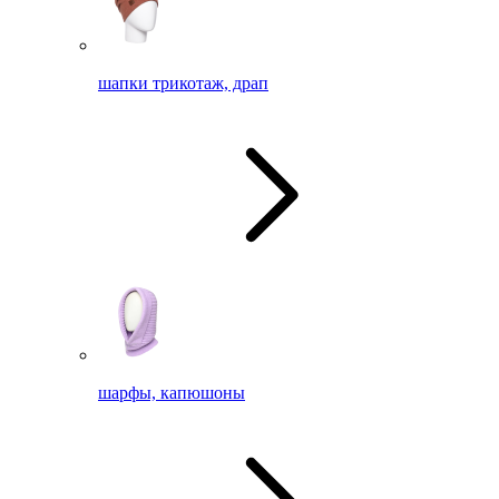
шапки трикотаж, драп
шарфы, капюшоны