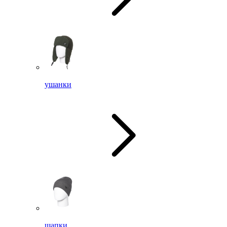
ушанки
шапки