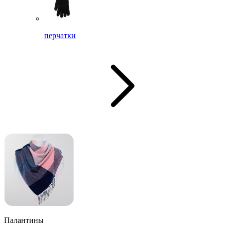
перчатки
Палантины