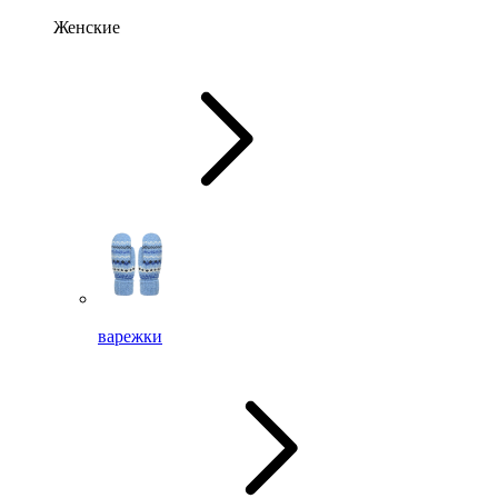
Женские
варежки