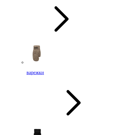
варежки