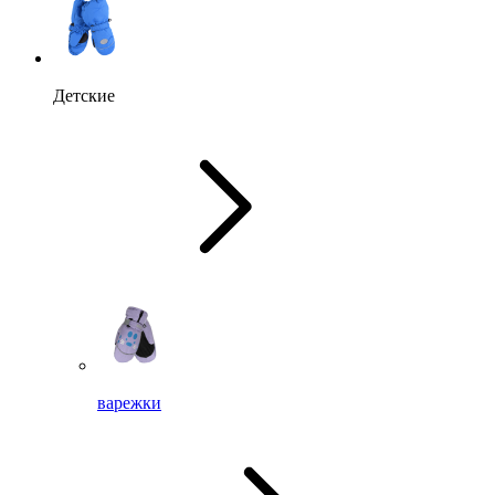
Детские
варежки