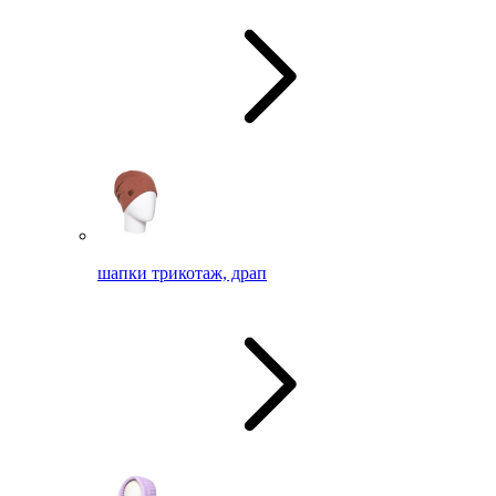
шапки трикотаж, драп