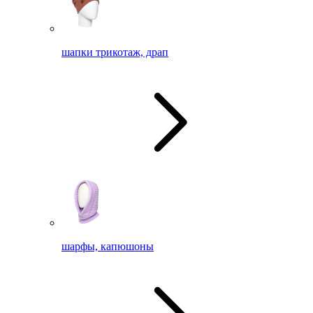
шапки трикотаж, драп
шарфы, капюшоны