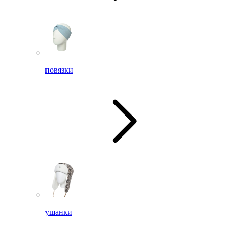
повязки
ушанки