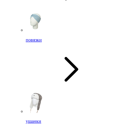
повязки
ушанки