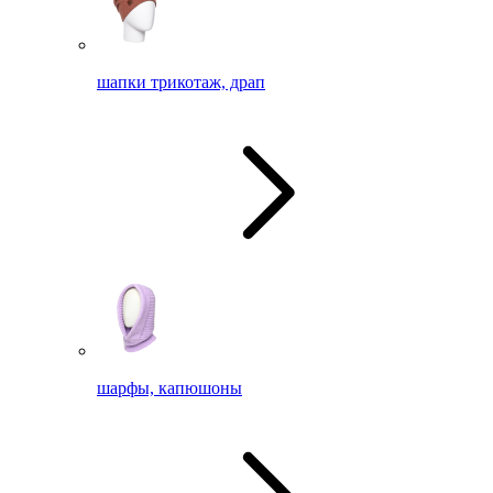
шапки трикотаж, драп
шарфы, капюшоны