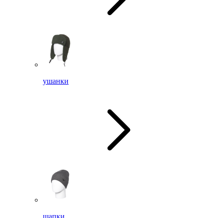
ушанки
шапки