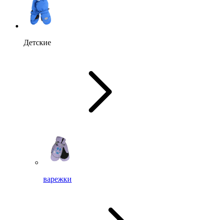
Детские
варежки