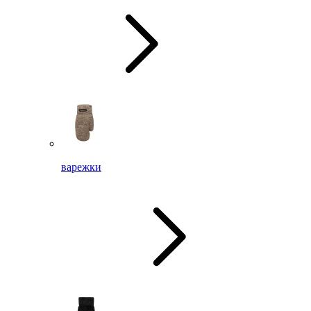
варежки