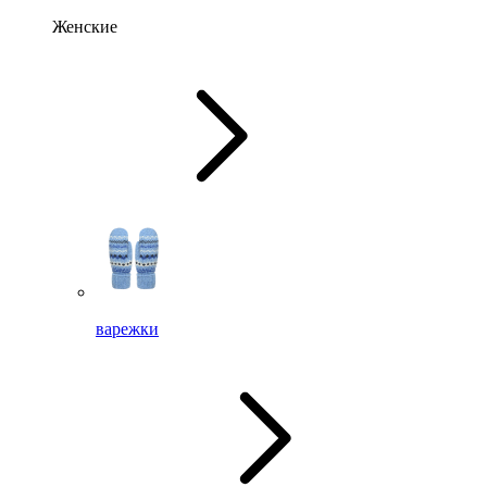
Женские
варежки