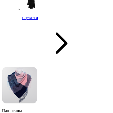
перчатки
Палантины