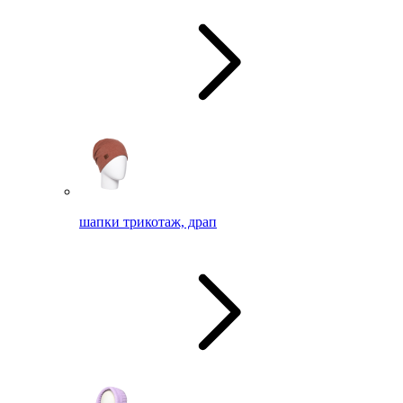
шапки трикотаж, драп