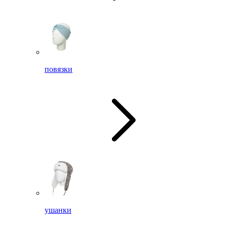
повязки
ушанки