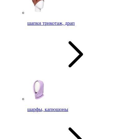
шапки трикотаж, драп
шарфы, капюшоны