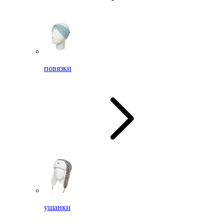
повязки
ушанки