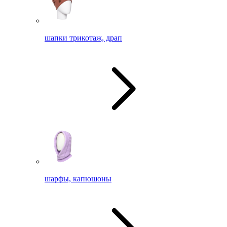
шапки трикотаж, драп
шарфы, капюшоны