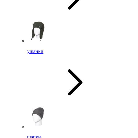
ушанки
шапки