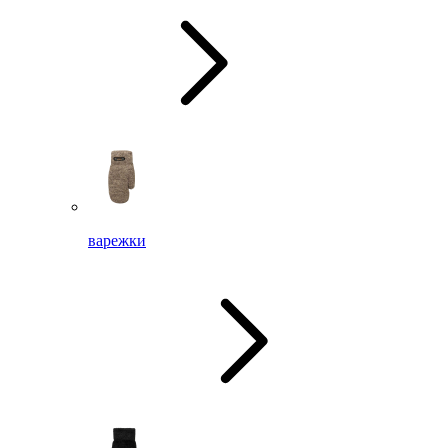
варежки