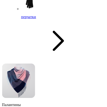
перчатки
Палантины