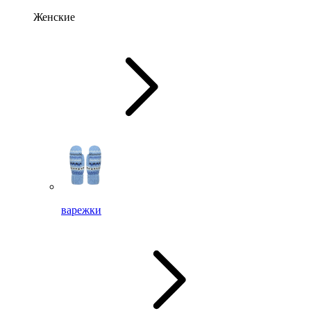
Женские
варежки