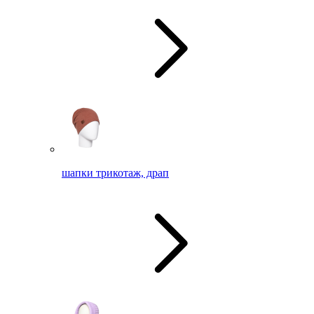
шапки трикотаж, драп