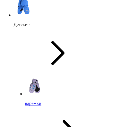
Детские
варежки