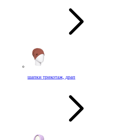
шапки трикотаж, драп