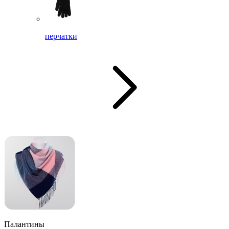
перчатки
Палантины