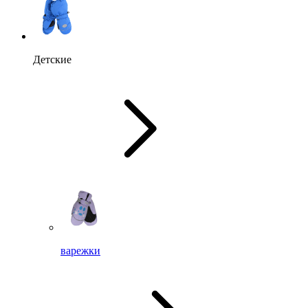
Детские
варежки