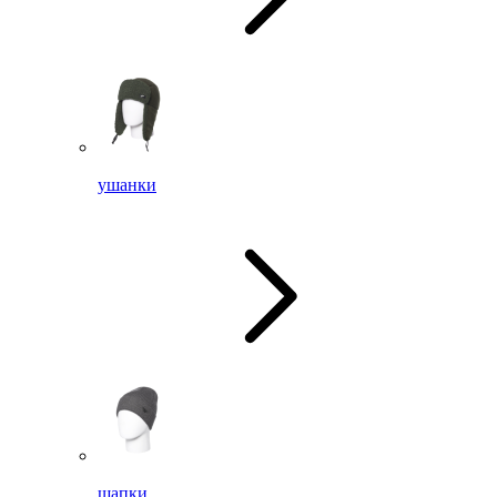
ушанки
шапки