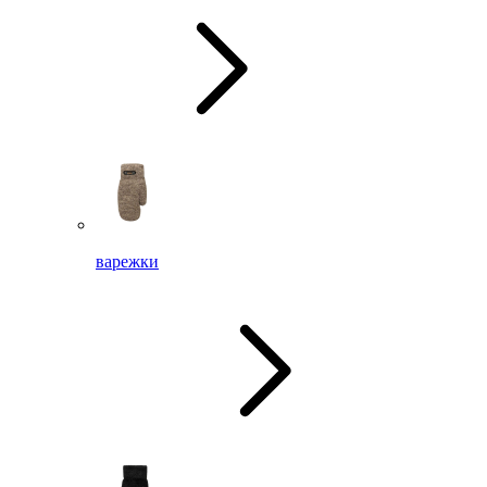
варежки