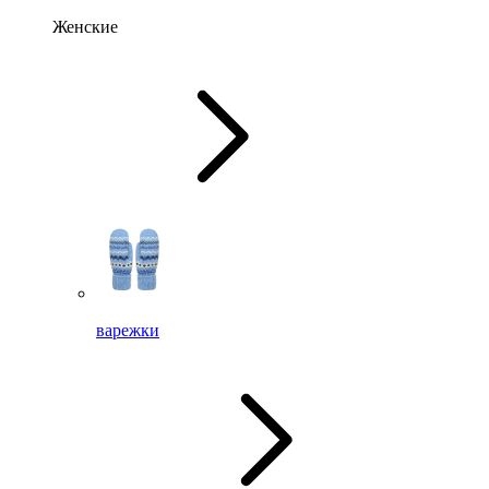
Женские
варежки