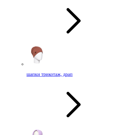
шапки трикотаж, драп