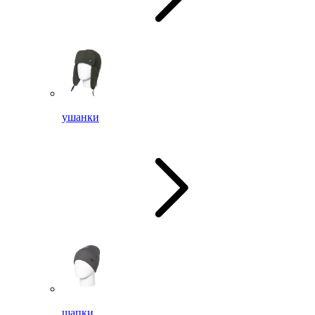
ушанки
шапки