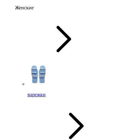
Женские
варежки