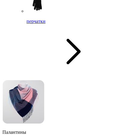
перчатки
Палантины