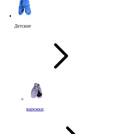
Детские
варежки