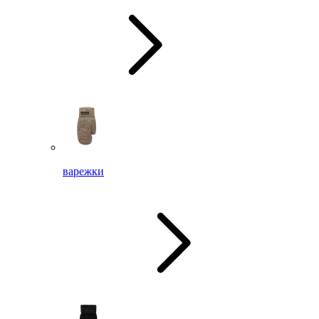
варежки