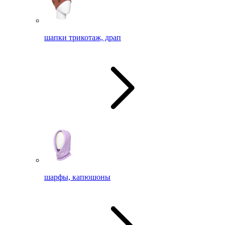
шапки трикотаж, драп
шарфы, капюшоны