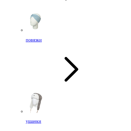
повязки
ушанки