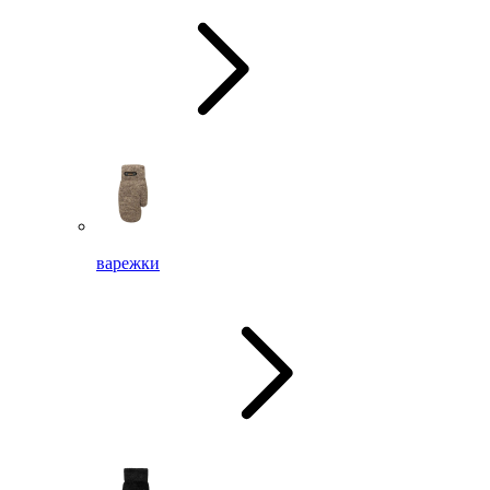
варежки