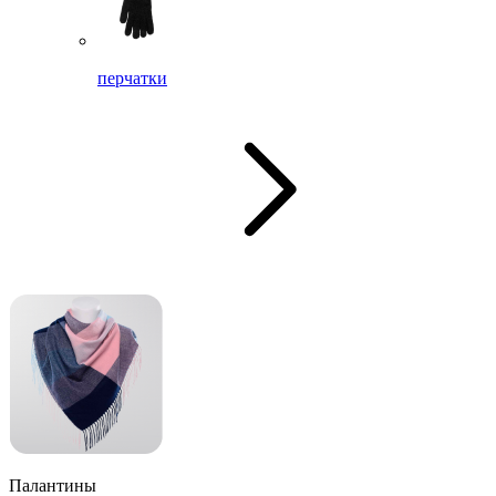
перчатки
Палантины