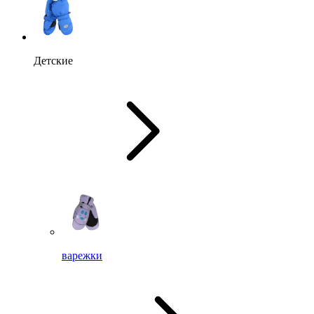
Детские
варежки