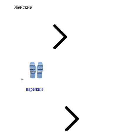
Женские
варежки