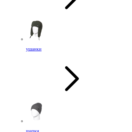
ушанки
шапки