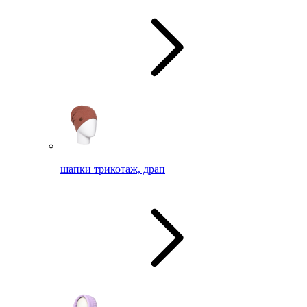
шапки трикотаж, драп