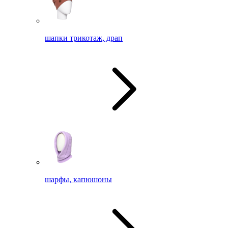
шапки трикотаж, драп
шарфы, капюшоны