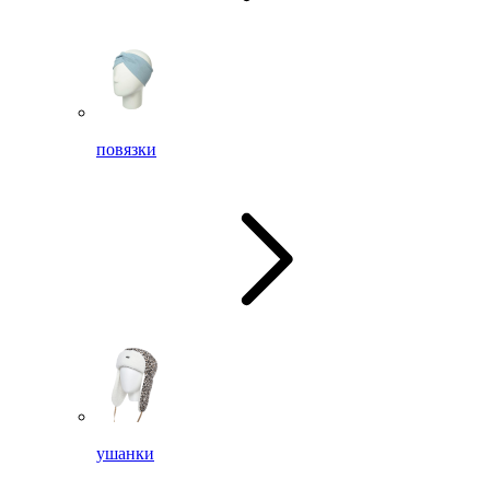
повязки
ушанки