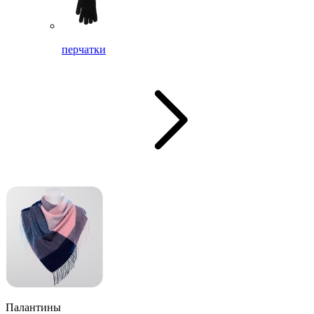
перчатки
Палантины