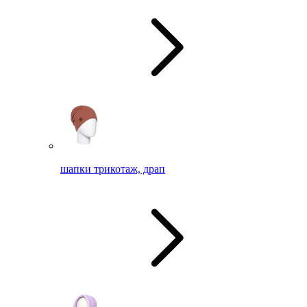
шапки трикотаж, драп