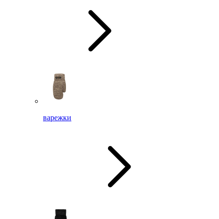
варежки