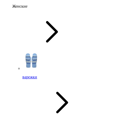
Женские
варежки