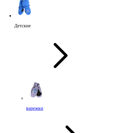
Детские
варежки