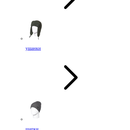
ушанки
шапки