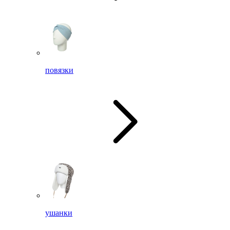
повязки
ушанки