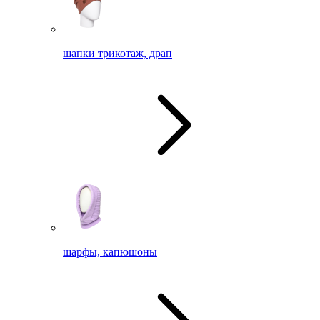
шапки трикотаж, драп
шарфы, капюшоны