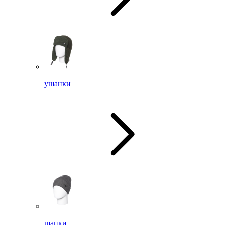
ушанки
шапки