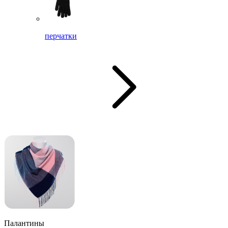
перчатки
Палантины