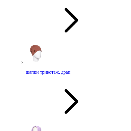
шапки трикотаж, драп