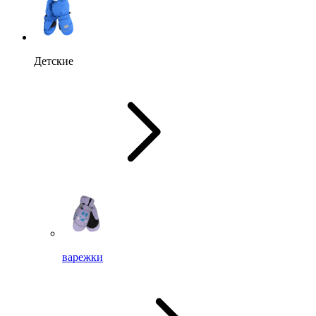
Детские
варежки