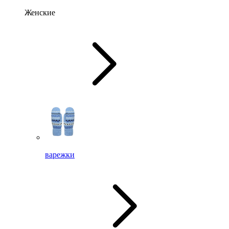
Женские
варежки