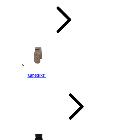
варежки