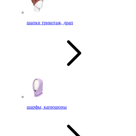
шапки трикотаж, драп
шарфы, капюшоны