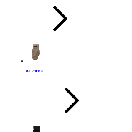
варежки