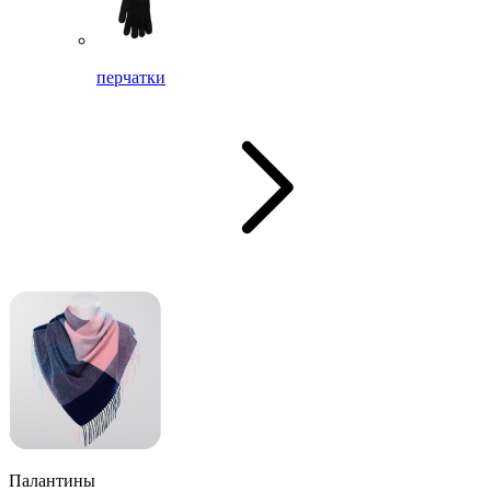
перчатки
Палантины