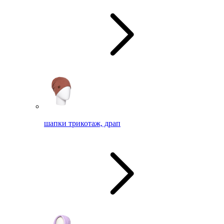
шапки трикотаж, драп