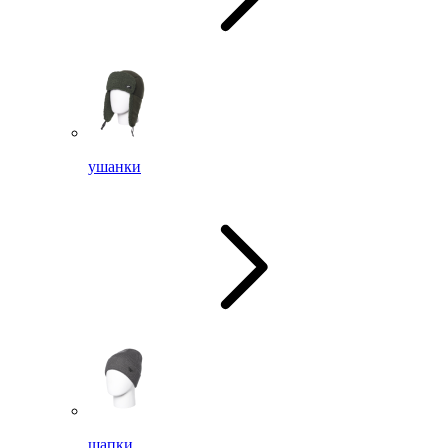
ушанки
шапки