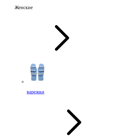
Женские
варежки