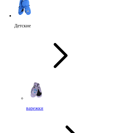
Детские
варежки