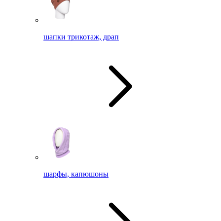
шапки трикотаж, драп
шарфы, капюшоны