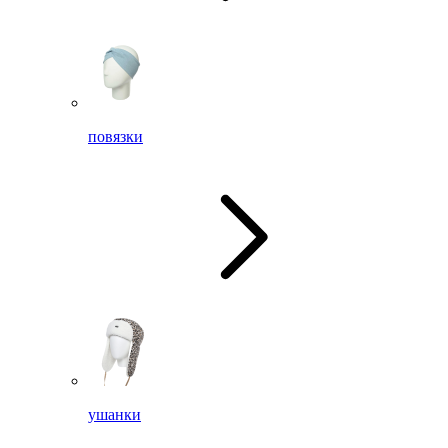
повязки
ушанки