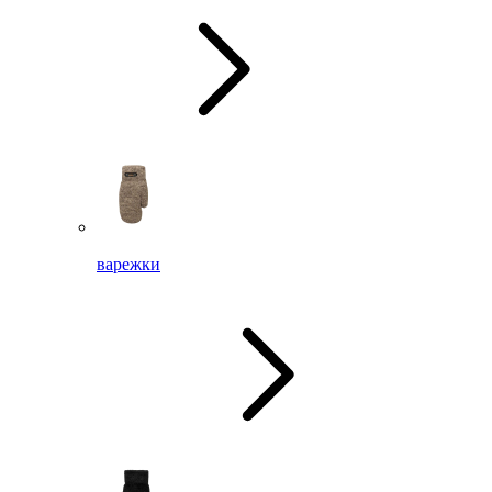
варежки