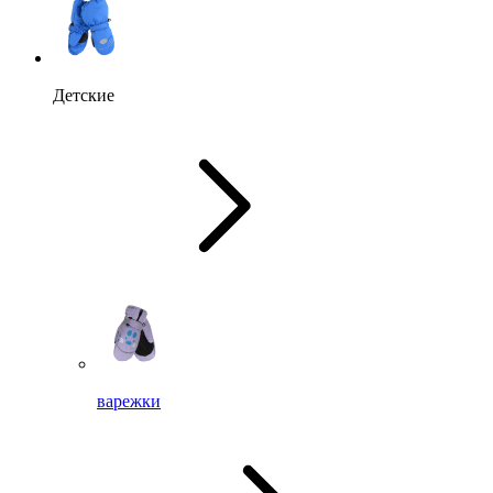
Детские
варежки