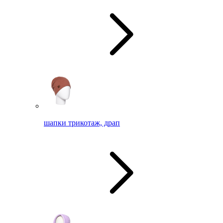
шапки трикотаж, драп