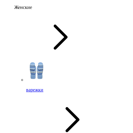
Женские
варежки