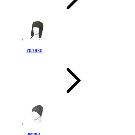
ушанки
шапки