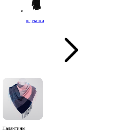
перчатки
Палантины