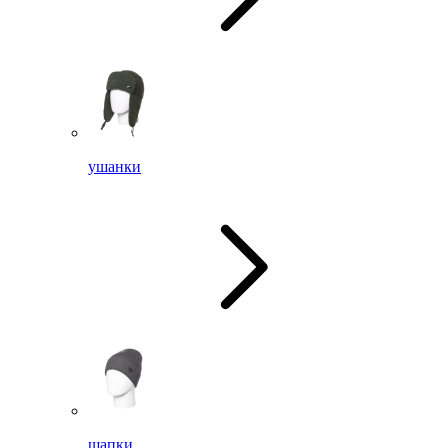
ушанки
шапки