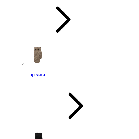
варежки