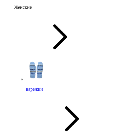
Женские
варежки