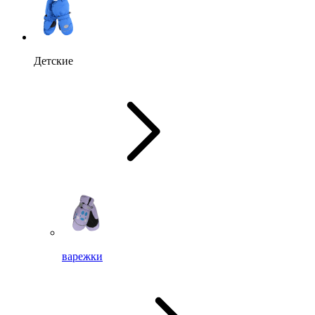
Детские
варежки