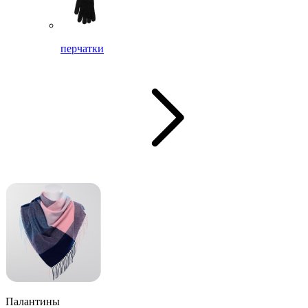
перчатки
Палантины