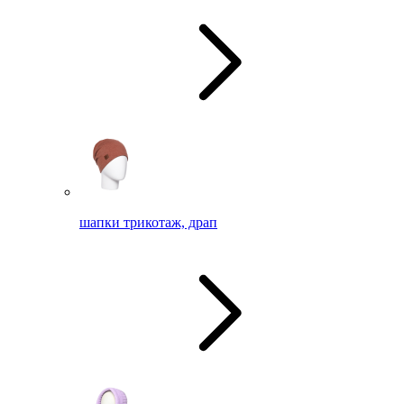
шапки трикотаж, драп