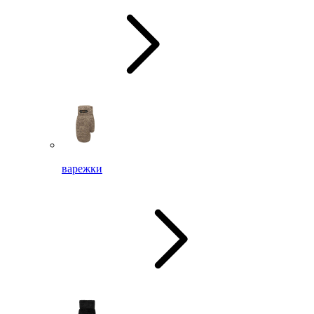
варежки