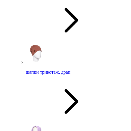
шапки трикотаж, драп