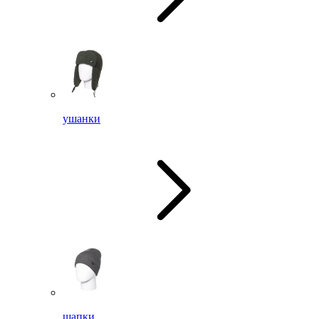
ушанки
шапки