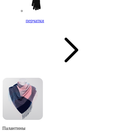
перчатки
Палантины