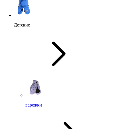
Детские
варежки