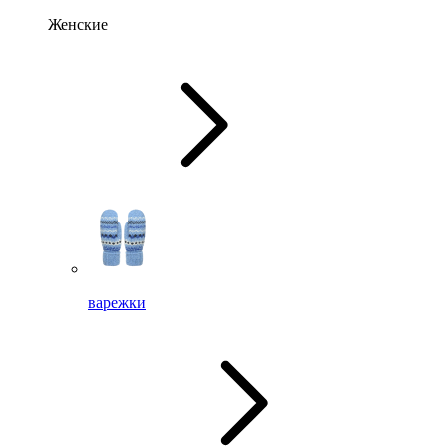
Женские
варежки