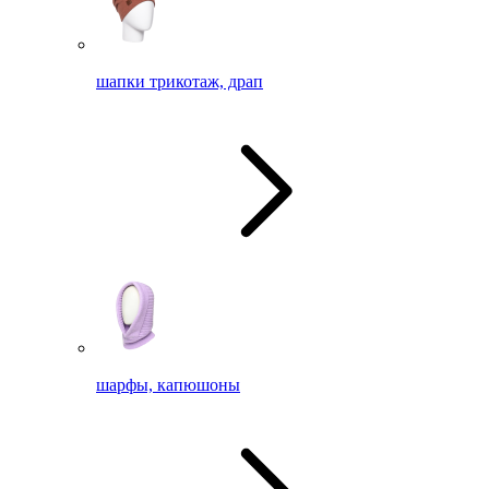
шапки трикотаж, драп
шарфы, капюшоны