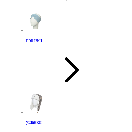
повязки
ушанки