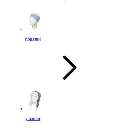
повязки
ушанки