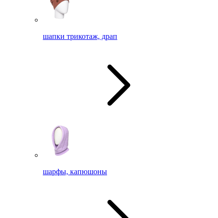
шапки трикотаж, драп
шарфы, капюшоны