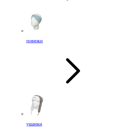
повязки
ушанки