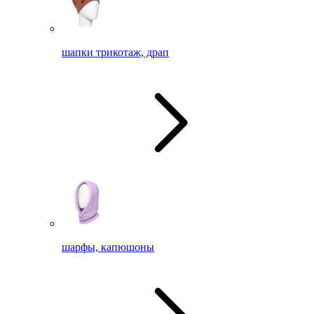
шапки трикотаж, драп
шарфы, капюшоны