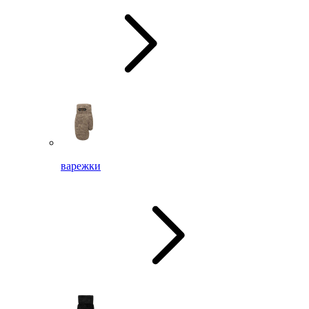
варежки