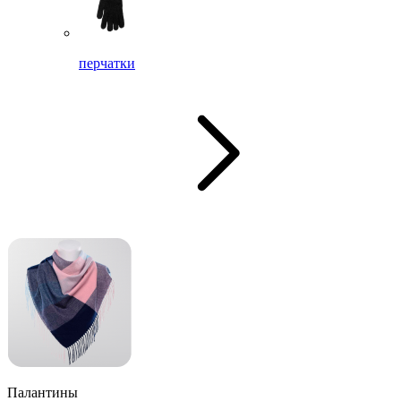
перчатки
Палантины