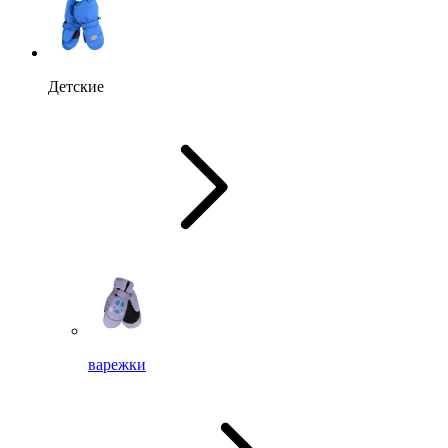
Детские
варежки