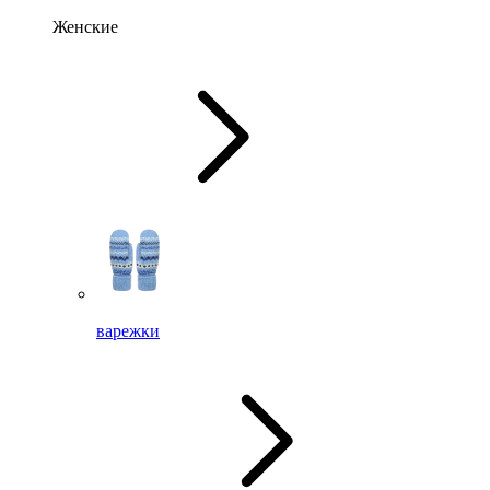
Женские
варежки