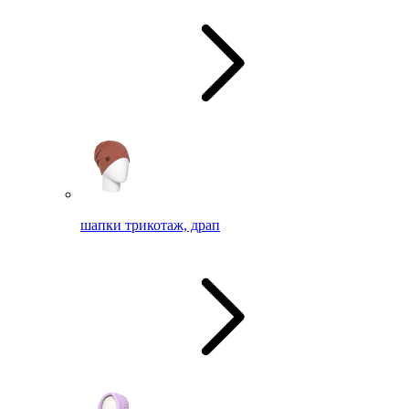
шапки трикотаж, драп