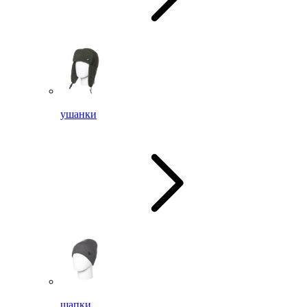
ушанки
шапки