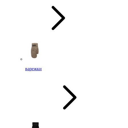
варежки