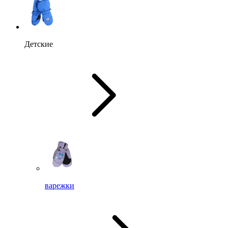
Детские
варежки