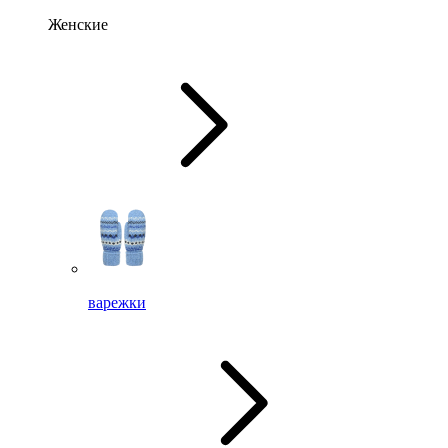
Женские
варежки