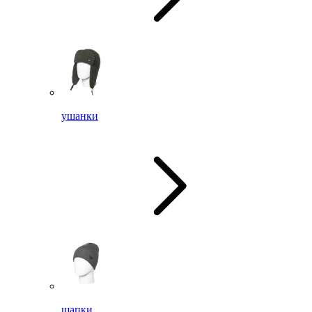
ушанки
шапки