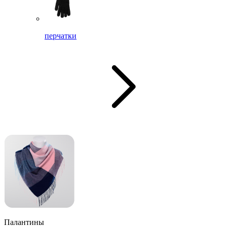
перчатки
Палантины