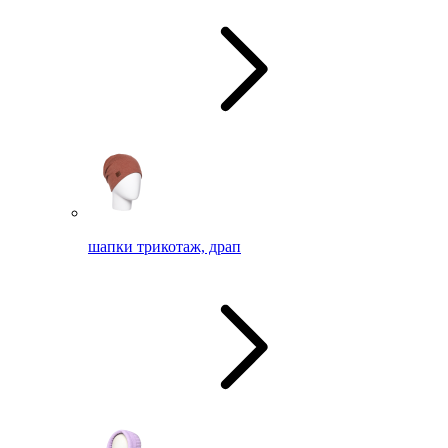
шапки трикотаж, драп