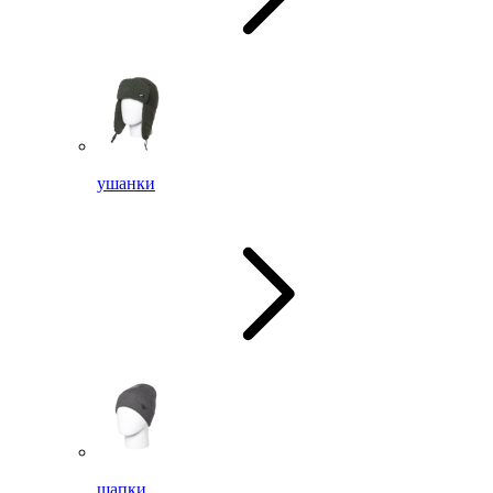
ушанки
шапки