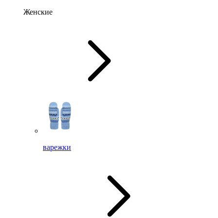
Женские
варежки