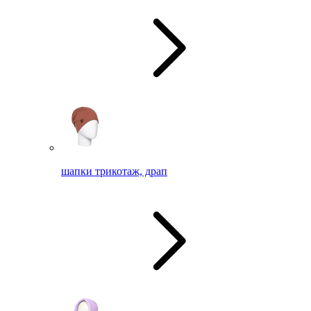
шапки трикотаж, драп