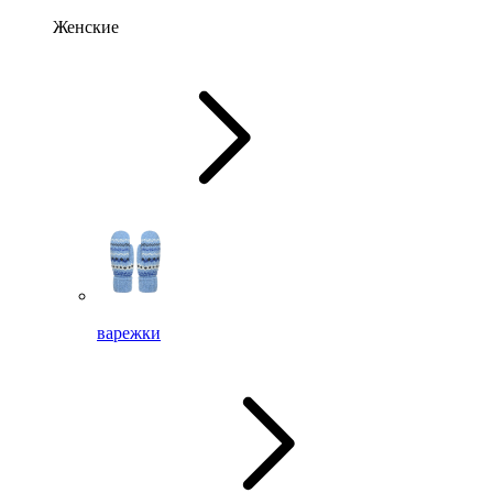
Женские
варежки