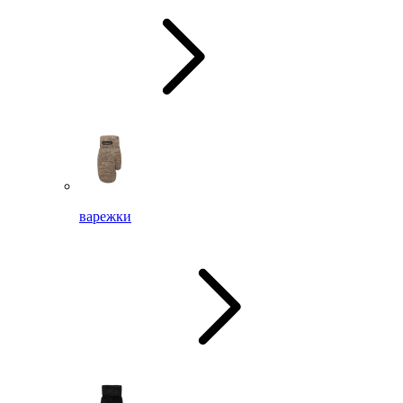
варежки