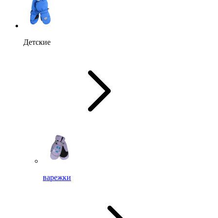
Детские
варежки