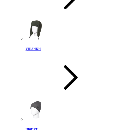
ушанки
шапки