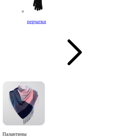
перчатки
Палантины