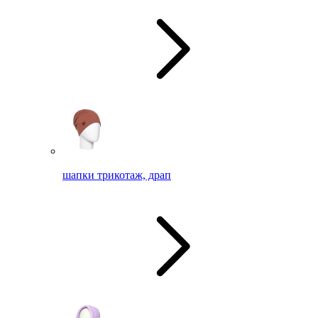
шапки трикотаж, драп