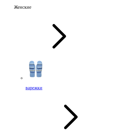
Женские
варежки