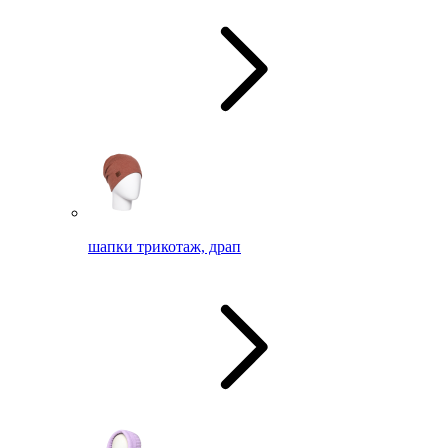
шапки трикотаж, драп