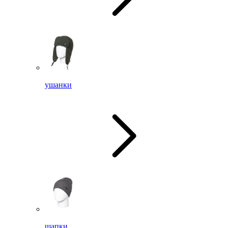
ушанки
шапки