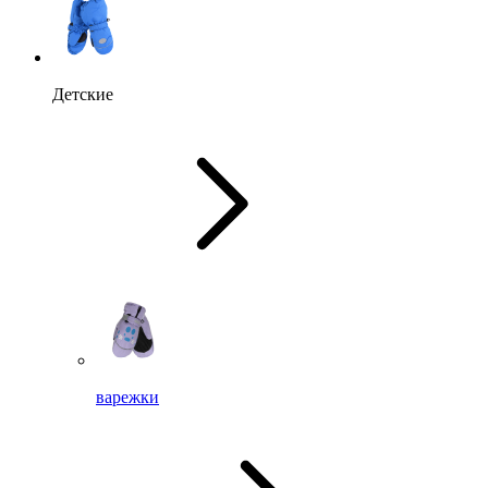
Детские
варежки