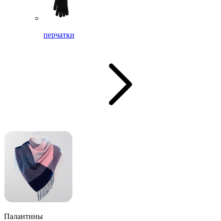
перчатки
Палантины