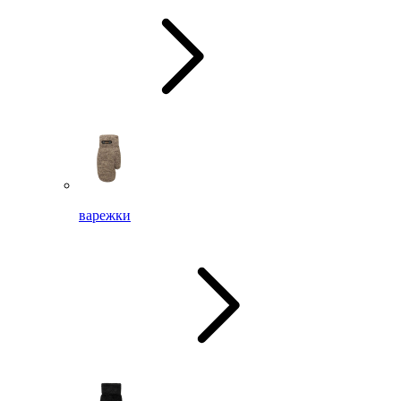
варежки