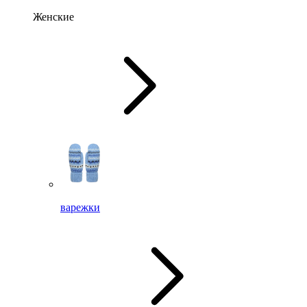
Женские
варежки