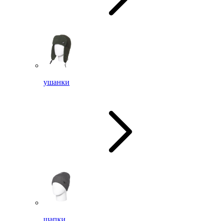
ушанки
шапки