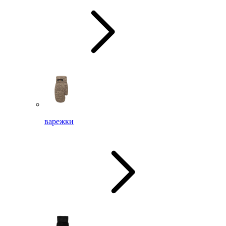
варежки