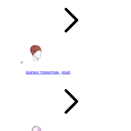
шапки трикотаж, драп