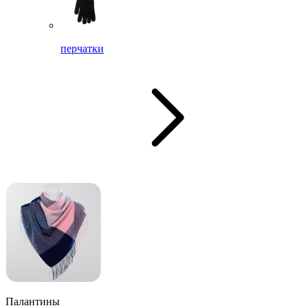
перчатки
Палантины