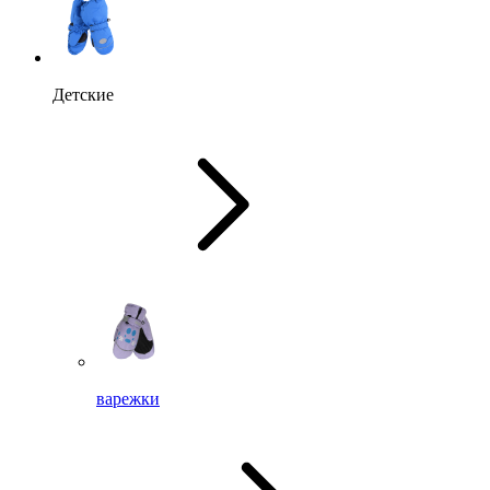
Детские
варежки